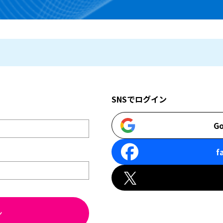
SNSでログイン
Go
f
ン