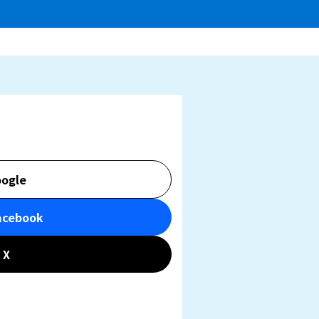
ogle
acebook
X