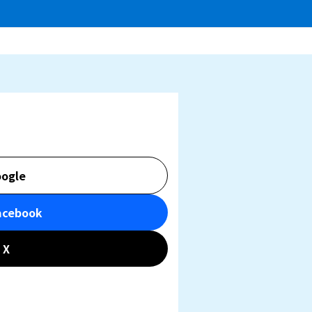
ogle
acebook
X