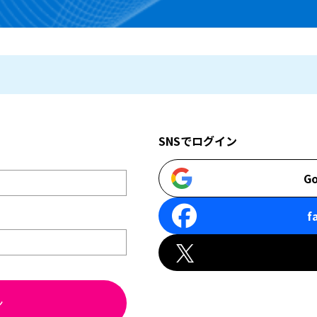
SNSでログイン
Go
f
ン