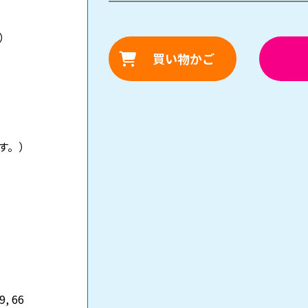
8）
買い物かご
す。）
29, 66