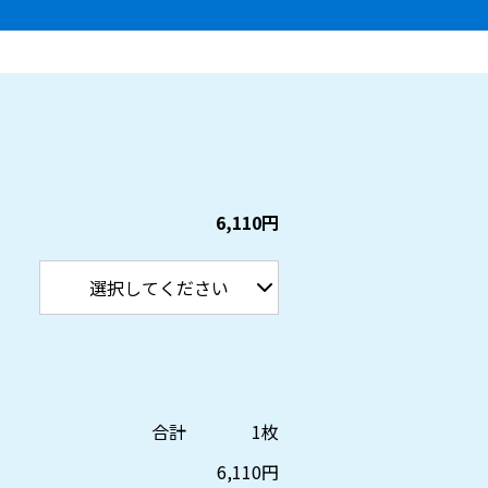
6,110円
合計
1
枚
6,110
円