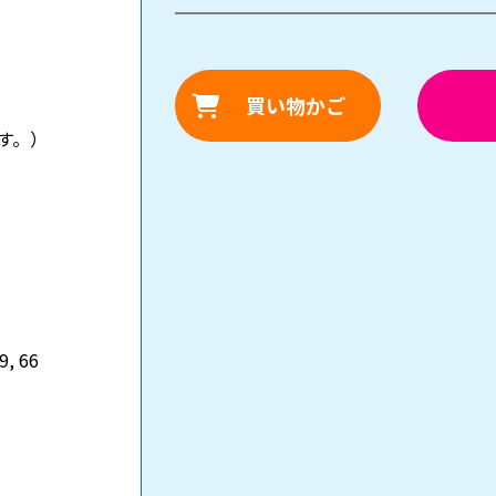
買い物かご
す。）
29, 66